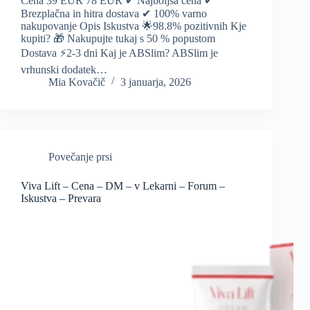
Cena 39 EUR 78 EUR ✔ Najboljša cena ✔
Brezplačna in hitra dostava ✔ 100% varno
nakupovanje Opis Iskustva 🌟98.8% pozitivnih Kje
kupiti? 🎁 Nakupujte tukaj s 50 % popustom
Dostava ⚡️2-3 dni Kaj je ABSlim? ABSlim je
vrhunski dodatek…
Mia Kovačič
3 januarja, 2026
Povečanje prsi
Viva Lift – Cena – DM – v Lekarni – Forum –
Iskustva – Prevara