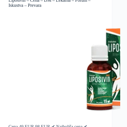
Liposivin – Cena – DM – Lekarna – Forum –
Iskustva – Prevara
Cena 49 EUR 98 EUR ✔ Najboljša cena ✔