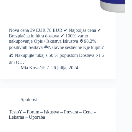
Nova cena 39 EUR 78 EUR ✔ Najboljša cena ✔
Brezplačna in hitra dostava ✔ 100% varno
nakupovanje Opis / Iskustva Iskustva 🌟98.2%
pozitivnih Sestava ☘️Naravne sestavine Kje kupiti?
🎁 Nakupujte tukaj s 50 % popustom Dostava ⚡️1-2
dni O…
Mia Kovačič
26 julija, 2024
Spolnost
TestoY – Forum – Iskustva – Prevara – Cena –
Lekarna – Uporaba