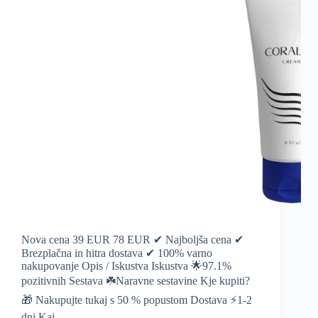
Nova cena 39 EUR 78 EUR ✔ Najboljša cena ✔
Brezplačna in hitra dostava ✔ 100% varno
nakupovanje Opis / Iskustva Iskustva 🌟97.1%
pozitivnih Sestava ☘️Naravne sestavine Kje kupiti?
🎁 Nakupujte tukaj s 50 % popustom Dostava ⚡️1-2
dni Kaj…