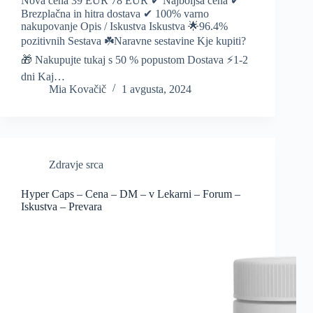
Nova cena 39 EUR 78 EUR ✔ Najboljša cena ✔
Brezplačna in hitra dostava ✔ 100% varno
nakupovanje Opis / Iskustva Iskustva 🌟96.4%
pozitivnih Sestava ☘️Naravne sestavine Kje kupiti?
🎁 Nakupujte tukaj s 50 % popustom Dostava ⚡️1-2
dni Kaj…
Mia Kovačič
1 avgusta, 2024
Zdravje srca
Hyper Caps – Cena – DM – v Lekarni – Forum –
Iskustva – Prevara