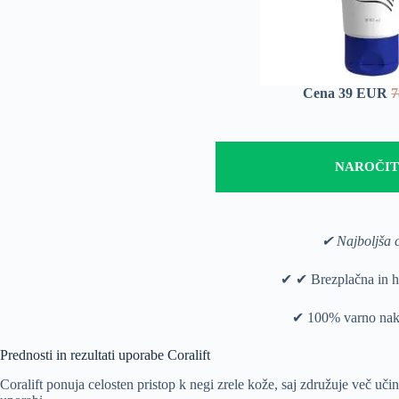
Cena 39 EUR
NAROČI
✔ Najboljša 
✔ ✔ Brezplačna in hi
✔ 100% varno nak
Prednosti in rezultati uporabe Coralift
Coralift ponuja celosten pristop k negi zrele kože, saj združuje več uči