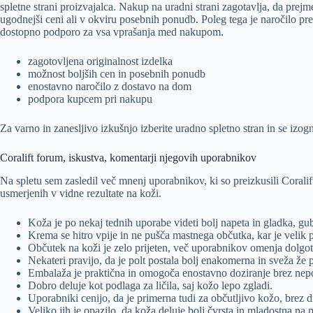
spletne strani proizvajalca. Nakup na uradni strani zagotavlja, da prej
ugodnejši ceni ali v okviru posebnih ponudb. Poleg tega je naročilo p
dostopno podporo za vsa vprašanja med nakupom.
zagotovljena originalnost izdelka
možnost boljših cen in posebnih ponudb
enostavno naročilo z dostavo na dom
podpora kupcem pri nakupu
Za varno in zanesljivo izkušnjo izberite uradno spletno stran in se izo
Coralift forum, iskustva, komentarji njegovih uporabnikov
Na spletu sem zasledil več mnenj uporabnikov, ki so preizkusili Coralift 
usmerjenih v vidne rezultate na koži.
Koža je po nekaj tednih uporabe videti bolj napeta in gladka, g
Krema se hitro vpije in ne pušča mastnega občutka, kar je velik
Občutek na koži je zelo prijeten, več uporabnikov omenja dolgot
Nekateri pravijo, da je polt postala bolj enakomerna in sveža že
Embalaža je praktična in omogoča enostavno doziranje brez nep
Dobro deluje kot podlaga za ličila, saj kožo lepo zgladi.
Uporabniki cenijo, da je primerna tudi za občutljivo kožo, brez d
Veliko jih je opazilo, da koža deluje bolj čvrsta in mladostna na 