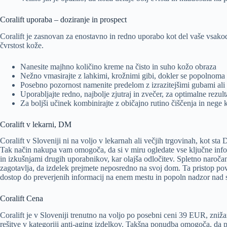
Coralift uporaba – doziranje in prospect
Coralift je zasnovan za enostavno in redno uporabo kot del vaše vsako
čvrstost kože.
Nanesite majhno količino kreme na čisto in suho kožo obraza
Nežno vmasirajte z lahkimi, krožnimi gibi, dokler se popolnoma 
Posebno pozornost namenite predelom z izrazitejšimi gubami ali 
Uporabljajte redno, najbolje zjutraj in zvečer, za optimalne rezult
Za boljši učinek kombinirajte z običajno rutino čiščenja in nege 
Coralift v lekarni, DM
Coralift v Sloveniji ni na voljo v lekarnah ali večjih trgovinah, kot st
Tak način nakupa vam omogoča, da si v miru ogledate vse ključne info
in izkušnjami drugih uporabnikov, kar olajša odločitev. Spletno naročanj
zagotavlja, da izdelek prejmete neposredno na svoj dom. Ta pristop pov
dostop do preverjenih informacij na enem mestu in popoln nadzor nad
Coralift Cena
Coralift je v Sloveniji trenutno na voljo po posebni ceni 39 EUR, zni
rešitve v kategoriji anti-aging izdelkov. Takšna ponudba omogoča, da pre