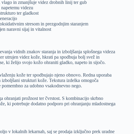
vlago in zmanjšuje videz drobnih linij ter gub
lj napetemu videzu
trukturo ter gladkost
generacijo
d oksidativnim stresom in prezgodnjim staranjem
en naravni sijaj in vitalnost
vanja vidnih znakov staranja in izboljšanja splošnega videza
ter utrujen videz kože, hkrati pa spodbuja bolj svež in
 ki želijo svojo kožo ohraniti gladko, napeto in sijočo.
i vlaženju kože ter spodbujajo njeno obnovo. Redna uporaba
izboljšani strukturi kože. Tekstura izdelka omogoča
kar je pomembno za udobno vsakodnevno nego.
a ohranjati prožnost ter čvrstost. S kombinacijo skrbno
e kože, ki potrebuje dodatno podporo pri ohranjanju mladostnega
 voljo v lokalnih lekarnah, saj se prodaja izključno prek uradne