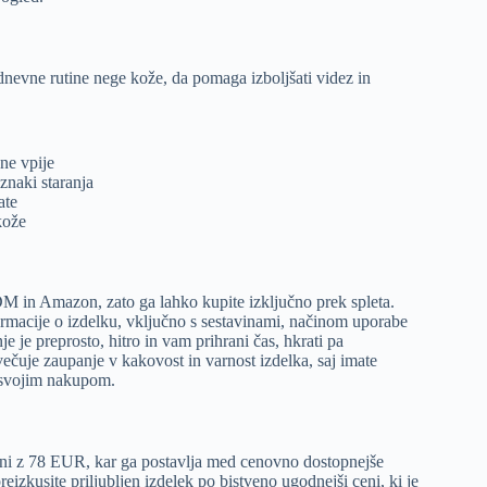
dnevne rutine nege kože, da pomaga izboljšati videz in
ne vpije
znaki staranja
ate
kože
a DM in Amazon, zato ga lahko kupite izključno prek spleta.
rmacije o izdelku, vključno s sestavinami, načinom uporabe
e je preprosto, hitro in vam prihrani čas, hkrati pa
ečuje zaupanje v kakovost in varnost izdelka, saj imate
 svojim nakupom.
žani z 78 EUR, kar ga postavlja med cenovno dostopnejše
izkusite priljubljen izdelek po bistveno ugodnejši ceni, ki je