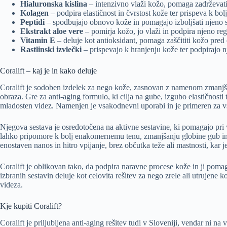
Hialuronska kislina
– intenzivno vlaži kožo, pomaga zadrževati 
Kolagen
– podpira elastičnost in čvrstost kože ter prispeva k bo
Peptidi
– spodbujajo obnovo kože in pomagajo izboljšati njeno s
Ekstrakt aloe vere
– pomirja kožo, jo vlaži in podpira njeno re
Vitamin E
– deluje kot antioksidant, pomaga zaščititi kožo pre
Rastlinski izvlečki
– prispevajo k hranjenju kože ter podpirajo nj
Coralift – kaj je in kako deluje
Coralift je sodoben izdelek za nego kože, zasnovan z namenom zmanjše
obraza. Gre za anti-aging formulo, ki cilja na gube, izgubo elastičnosti 
mladosten videz. Namenjen je vsakodnevni uporabi in je primeren za vse,
Njegova sestava je osredotočena na aktivne sestavine, ki pomagajo pr
lahko pripomore k bolj enakomernemu tenu, zmanjšanju globine gub in 
enostaven nanos in hitro vpijanje, brez občutka teže ali mastnosti, 
Coralift je oblikovan tako, da podpira naravne procese kože in ji pomag
izbranih sestavin deluje kot celovita rešitev za nego zrele ali utrujen
videza.
Kje kupiti Coralift?
Coralift je priljubljena anti-aging rešitev tudi v Sloveniji, vendar ni na