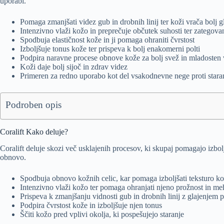
uporabi.
Pomaga zmanjšati videz gub in drobnih linij ter koži vrača bolj 
Intenzivno vlaži kožo in preprečuje občutek suhosti ter zategova
Spodbuja elastičnost kože in ji pomaga ohraniti čvrstost
Izboljšuje tonus kože ter prispeva k bolj enakomerni polti
Podpira naravne procese obnove kože za bolj svež in mladosten 
Koži daje bolj sijoč in zdrav videz
Primeren za redno uporabo kot del vsakodnevne nege proti stara
Podroben opis
Coralift Kako deluje?
Coralift deluje skozi več usklajenih procesov, ki skupaj pomagajo izbolj
obnovo.
Spodbuja obnovo kožnih celic, kar pomaga izboljšati teksturo kož
Intenzivno vlaži kožo ter pomaga ohranjati njeno prožnost in m
Prispeva k zmanjšanju vidnosti gub in drobnih linij z glajenjem 
Podpira čvrstost kože in izboljšuje njen tonus
Ščiti kožo pred vplivi okolja, ki pospešujejo staranje