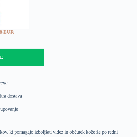
78 EUR
TE
cena
tra dostava
upovanje
nkov, ki pomagajo izboljšati videz in občutek kože že po redni