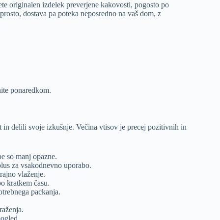
mete originalen izdelek preverjene kakovosti, pogosto po
reprosto, dostava pa poteka neposredno na vaš dom, z
gnite ponaredkom.
in delili svoje izkušnje. Večina vtisov je precej pozitivnih in
ube so manj opazne.
 plus za vsakodnevno uporabo.
rajno vlaženje.
 po kratkem času.
otrebnega packanja.
raženja.
pogled.