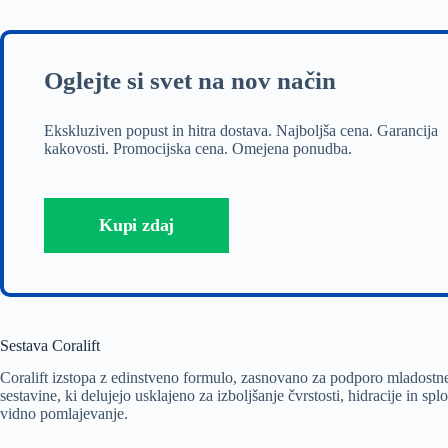
Oglejte si svet na nov način
Ekskluziven popust in hitra dostava. Najboljša cena. Garancija
kakovosti. Promocijska cena. Omejena ponudba.
Kupi zdaj
Sestava Coralift
Coralift izstopa z edinstveno formulo, zasnovano za podporo mladost
sestavine, ki delujejo usklajeno za izboljšanje čvrstosti, hidracije in s
vidno pomlajevanje.