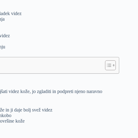
gladek videz
nja
videz
nju
šati videz kože, jo zgladiti in podpreti njeno naravno
e in ji daje bolj svež videz
ehkobo
površine kože