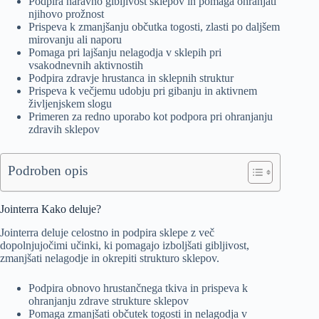
Podpira naravno gibljivost sklepov in pomaga ohranjati
njihovo prožnost
Prispeva k zmanjšanju občutka togosti, zlasti po daljšem
mirovanju ali naporu
Pomaga pri lajšanju nelagodja v sklepih pri
vsakodnevnih aktivnostih
Podpira zdravje hrustanca in sklepnih struktur
Prispeva k večjemu udobju pri gibanju in aktivnem
življenjskem slogu
Primeren za redno uporabo kot podpora pri ohranjanju
zdravih sklepov
Podroben opis
Jointerra Kako deluje?
Jointerra deluje celostno in podpira sklepe z več
dopolnjujočimi učinki, ki pomagajo izboljšati gibljivost,
zmanjšati nelagodje in okrepiti strukturo sklepov.
Podpira obnovo hrustančnega tkiva in prispeva k
ohranjanju zdrave strukture sklepov
Pomaga zmanjšati občutek togosti in nelagodja v