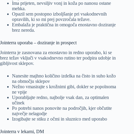
Ima prijeten, nevsiljiv vonj in koža po nanosu ostane
mehka.
Opazil sem postopno izboljšanje pri vsakodnevnih
opravilih, ki so mi prej povzročala težave.
Embalaža je praktična in omogoča enostavno doziranje
brez nereda.
Jointerra uporaba – doziranje in prospect
Jointerra je zasnovana za enostavno in redno uporabo, ki se
brez težav vključi v vsakodnevno rutino ter podpira udobje in
gibljivost sklepov.
Nanesite majhno količino izdelka na čisto in suho kožo
na območju sklepov
Nežno vmasirajte s krožnimi gibi, dokler se popolnoma
ne vpije
Uporabljajte redno, najbolje vsak dan, za optimalen
učinek
Po potrebi nanos ponovite na področjih, kjer občutite
največje nelagodje
Izogibajte se stiku z očmi in sluznico med uporabo
Jointerra v lekarni, DM