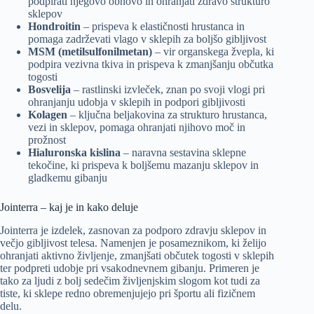
podpirati njegovo obnovo in ohranjati zdravo strukturo
sklepov
Hondroitin
– prispeva k elastičnosti hrustanca in
pomaga zadrževati vlago v sklepih za boljšo gibljivost
MSM (metilsulfonilmetan)
– vir organskega žvepla, ki
podpira vezivna tkiva in prispeva k zmanjšanju občutka
togosti
Bosvelija
– rastlinski izvleček, znan po svoji vlogi pri
ohranjanju udobja v sklepih in podpori gibljivosti
Kolagen
– ključna beljakovina za strukturo hrustanca,
vezi in sklepov, pomaga ohranjati njihovo moč in
prožnost
Hialuronska kislina
– naravna sestavina sklepne
tekočine, ki prispeva k boljšemu mazanju sklepov in
gladkemu gibanju
Jointerra – kaj je in kako deluje
Jointerra je izdelek, zasnovan za podporo zdravju sklepov in
večjo gibljivost telesa. Namenjen je posameznikom, ki želijo
ohranjati aktivno življenje, zmanjšati občutek togosti v sklepih
ter podpreti udobje pri vsakodnevnem gibanju. Primeren je
tako za ljudi z bolj sedečim življenjskim slogom kot tudi za
tiste, ki sklepe redno obremenjujejo pri športu ali fizičnem
delu.