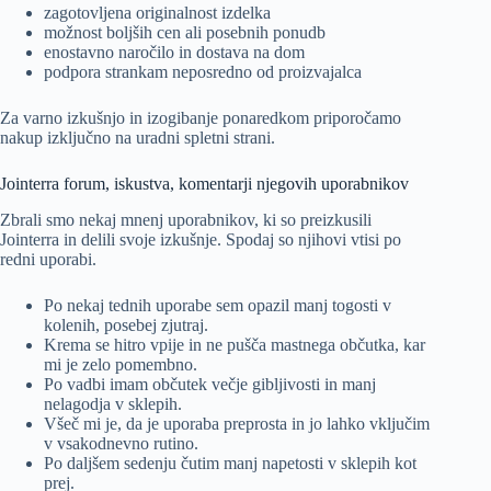
zagotovljena originalnost izdelka
možnost boljših cen ali posebnih ponudb
enostavno naročilo in dostava na dom
podpora strankam neposredno od proizvajalca
Za varno izkušnjo in izogibanje ponaredkom priporočamo
nakup izključno na uradni spletni strani.
Jointerra forum, iskustva, komentarji njegovih uporabnikov
Zbrali smo nekaj mnenj uporabnikov, ki so preizkusili
Jointerra in delili svoje izkušnje. Spodaj so njihovi vtisi po
redni uporabi.
Po nekaj tednih uporabe sem opazil manj togosti v
kolenih, posebej zjutraj.
Krema se hitro vpije in ne pušča mastnega občutka, kar
mi je zelo pomembno.
Po vadbi imam občutek večje gibljivosti in manj
nelagodja v sklepih.
Všeč mi je, da je uporaba preprosta in jo lahko vključim
v vsakodnevno rutino.
Po daljšem sedenju čutim manj napetosti v sklepih kot
prej.