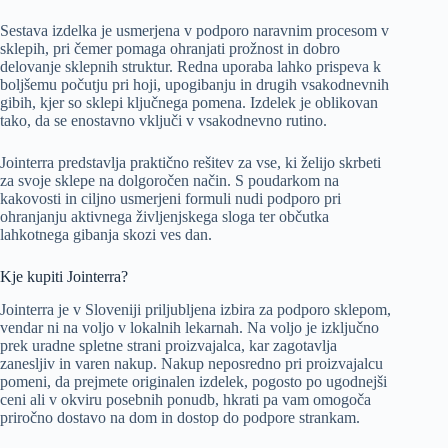
Sestava izdelka je usmerjena v podporo naravnim procesom v
sklepih, pri čemer pomaga ohranjati prožnost in dobro
delovanje sklepnih struktur. Redna uporaba lahko prispeva k
boljšemu počutju pri hoji, upogibanju in drugih vsakodnevnih
gibih, kjer so sklepi ključnega pomena. Izdelek je oblikovan
tako, da se enostavno vključi v vsakodnevno rutino.
Jointerra predstavlja praktično rešitev za vse, ki želijo skrbeti
za svoje sklepe na dolgoročen način. S poudarkom na
kakovosti in ciljno usmerjeni formuli nudi podporo pri
ohranjanju aktivnega življenjskega sloga ter občutka
lahkotnega gibanja skozi ves dan.
Kje kupiti Jointerra?
Jointerra je v Sloveniji priljubljena izbira za podporo sklepom,
vendar ni na voljo v lokalnih lekarnah. Na voljo je izključno
prek uradne spletne strani proizvajalca, kar zagotavlja
zanesljiv in varen nakup. Nakup neposredno pri proizvajalcu
pomeni, da prejmete originalen izdelek, pogosto po ugodnejši
ceni ali v okviru posebnih ponudb, hkrati pa vam omogoča
priročno dostavo na dom in dostop do podpore strankam.