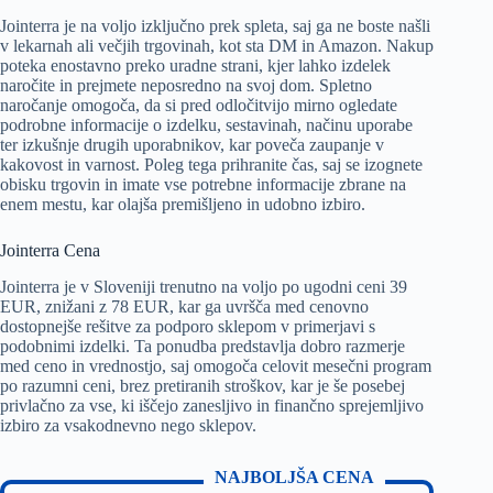
Jointerra je na voljo izključno prek spleta, saj ga ne boste našli
v lekarnah ali večjih trgovinah, kot sta DM in Amazon. Nakup
poteka enostavno preko uradne strani, kjer lahko izdelek
naročite in prejmete neposredno na svoj dom. Spletno
naročanje omogoča, da si pred odločitvijo mirno ogledate
podrobne informacije o izdelku, sestavinah, načinu uporabe
ter izkušnje drugih uporabnikov, kar poveča zaupanje v
kakovost in varnost. Poleg tega prihranite čas, saj se izognete
obisku trgovin in imate vse potrebne informacije zbrane na
enem mestu, kar olajša premišljeno in udobno izbiro.
Jointerra Cena
Jointerra je v Sloveniji trenutno na voljo po ugodni ceni 39
EUR, znižani z 78 EUR, kar ga uvršča med cenovno
dostopnejše rešitve za podporo sklepom v primerjavi s
podobnimi izdelki. Ta ponudba predstavlja dobro razmerje
med ceno in vrednostjo, saj omogoča celovit mesečni program
po razumni ceni, brez pretiranih stroškov, kar je še posebej
privlačno za vse, ki iščejo zanesljivo in finančno sprejemljivo
izbiro za vsakodnevno nego sklepov.
NAJBOLJŠA CENA