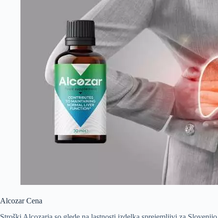
Alcozar Cena
Stroški Alcozarja so glede na lastnosti izdelka sprejemljivi za Slovenijo