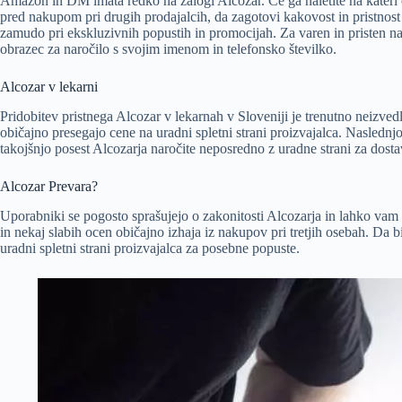
Amazon in DM imata redko na zalogi Alcozar. Če ga naletite na kateri od
pred nakupom pri drugih prodajalcih, da zagotovi kakovost in pristnost
zamudo pri ekskluzivnih popustih in promocijah. Za varen in pristen nak
obrazec za naročilo s svojim imenom in telefonsko številko.
Alcozar v lekarni
Pridobitev pristnega Alcozar v lekarnah v Sloveniji je trenutno neizved
običajno presegajo cene na uradni spletni strani proizvajalca. Naslednj
takojšnjo posest Alcozarja naročite neposredno z uradne strani za dostav
Alcozar Prevara?
Uporabniki se pogosto sprašujejo o zakonitosti Alcozarja in lahko vam
in nekaj slabih ocen običajno izhaja iz nakupov pri tretjih osebah. Da b
uradni spletni strani proizvajalca za posebne popuste.