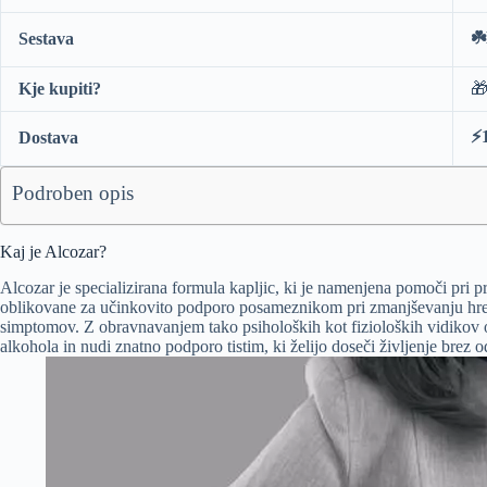
☘️
Sestava
Kje kupiti?

⚡️
Dostava
Podroben opis
Kaj je Alcozar?
Alcozar je specializirana formula kapljic, ki je namenjena pomoči pri 
oblikovane za učinkovito podporo posameznikom pri zmanjševanju hre
simptomov. Z obravnavanjem tako psiholoških kot fizioloških vidikov o
alkohola in nudi znatno podporo tistim, ki želijo doseči življenje brez o