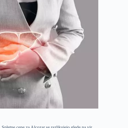
. Spletne cene za Alcozar se razlikujejo glede na vir.