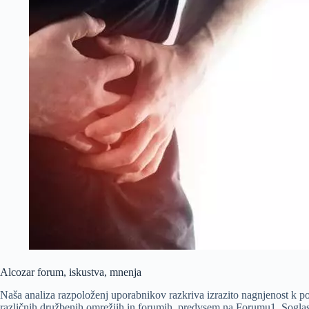
Alcozar forum, iskustva, mnenja
Naša analiza razpoloženj uporabnikov razkriva izrazito nagnjenost k poz
različnih družbenih omrežjih in forumih, predvsem na Forumu1. Soglasje