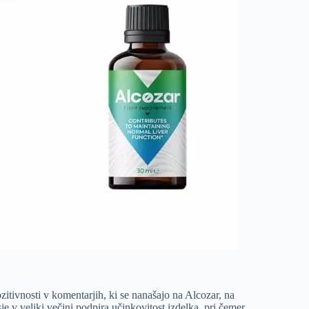
itivnosti v komentarjih, ki se nanašajo na Alcozar, na
 v veliki večini podpira učinkovitost izdelka, pri čemer