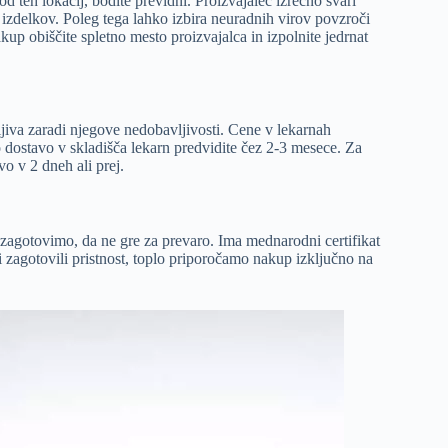
 teh lokacij, bodite previdni. Proizvajalec izrecno svari
 izdelkov. Poleg tega lahko izbira neuradnih virov povzroči
up obiščite spletno mesto proizvajalca in izpolnite jedrnat
ljiva zaradi njegove nedobavljivosti. Cene v lekarnah
o dostavo v skladišča lekarn predvidite čez 2-3 mesece. Za
o v 2 dneh ali prej.
 zagotovimo, da ne gre za prevaro. Ima mednarodni certifikat
i zagotovili pristnost, toplo priporočamo nakup izključno na