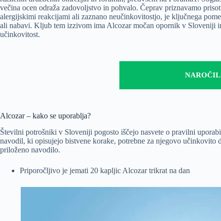
večina ocen odraža zadovoljstvo in pohvalo. Čeprav priznavamo prisotn
alergijskimi reakcijami ali zaznano neučinkovitostjo, je ključnega pome
ali nabavi. Kljub tem izzivom ima Alcozar močan opornik v Sloveniji in 
učinkovitost.
NAROČI
Alcozar – kako se uporablja?
Številni potrošniki v Sloveniji pogosto iščejo nasvete o pravilni uporabi
navodil, ki opisujejo bistvene korake, potrebne za njegovo učinkovito d
priloženo navodilo.
Priporočljivo je jemati 20 kapljic Alcozar trikrat na dan