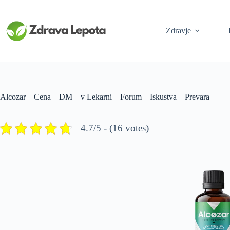
Skip
to
content
Zdravje
Alcozar – Cena – DM – v Lekarni – Forum – Iskustva – Prevara
4.7/5 - (16 votes)