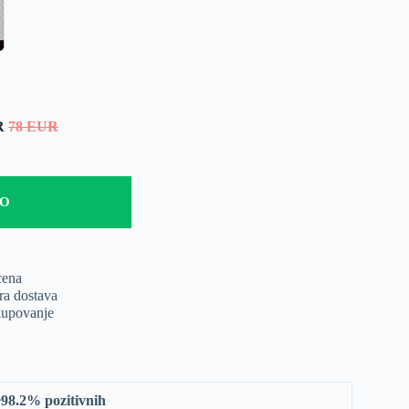
UR
78 EUR
LO
cena
ra dostava
upovanje
98.2% pozitivnih