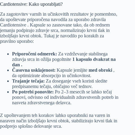
Cardiotensive: Kako uporabljati?
Za zagotovitev varnih in učinkovitih rezultatov je pomembno,
da upoštevate priporočena navodila za uporabo zdravila
Cardiotensive . Kapsule so zasnovane tako, da ob rednem
jemanju podpirajo zdravje srca, normalizirajo krvni tlak in
izboljšajo krvni obtok. Tukaj je navodilo po korakih za
pravilno uporabo:
Priporočeni odmerek:
Za vzdrževanje stabilnega
zdravja srca in ožilja pogoltnite
1 kapsulo dvakrat na
dan .
Časovna usklajenost:
Kapsule jemljite
med obroki
,
da optimizirate absorpcijo in učinkovitost.
Trajanje tečaja:
Za doseganje vseh koristi sledite
predpisanemu tečaju, običajno več tednov.
Po potrebi ponovite:
Po 2–3 mesecih se lahko tečaj
ponovi, odvisno od individualnih zdravstvenih potreb in
nasveta zdravstvenega delavca.
Z upoštevanjem teh korakov lahko uporabniki na varen in
naraven način izboljšajo krvni obtok, stabilizirajo krvni tlak in
podprejo splošno delovanje srca.