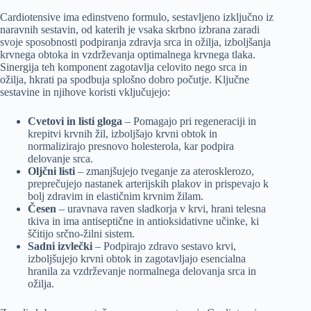
Cardiotensive ima edinstveno formulo, sestavljeno izključno iz
naravnih sestavin, od katerih je vsaka skrbno izbrana zaradi
svoje sposobnosti podpiranja zdravja srca in ožilja, izboljšanja
krvnega obtoka in vzdrževanja optimalnega krvnega tlaka.
Sinergija teh komponent zagotavlja celovito nego srca in
ožilja, hkrati pa spodbuja splošno dobro počutje. Ključne
sestavine in njihove koristi vključujejo:
Cvetovi in listi gloga
– Pomagajo pri regeneraciji in
krepitvi krvnih žil, izboljšajo krvni obtok in
normalizirajo presnovo holesterola, kar podpira
delovanje srca.
Oljčni listi
– zmanjšujejo tveganje za aterosklerozo,
preprečujejo nastanek arterijskih plakov in prispevajo k
bolj zdravim in elastičnim krvnim žilam.
Česen
– uravnava raven sladkorja v krvi, hrani telesna
tkiva in ima antiseptične in antioksidativne učinke, ki
ščitijo srčno-žilni sistem.
Sadni izvlečki
– Podpirajo zdravo sestavo krvi,
izboljšujejo krvni obtok in zagotavljajo esencialna
hranila za vzdrževanje normalnega delovanja srca in
ožilja.