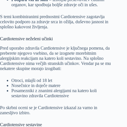
organov, kar spodbuja boljše zdravje oči in ušes.
S temi kombiniranimi prednostmi Cardiotensive zagotavlja
celovito podporo za zdravje srca in ožilja, duševno jasnost in
splošno kakovost življenja.
Cardiotensive neželeni učinki
Pred uporabo zdravila Cardiotensive je ključnega pomena, da
preberete njegovo vsebino, da se izognete morebitnim
alergijskim reakcijam na katero koli sestavino. Na splošno
Cardiotensive nima večjih stranskih učinkov. Vendar pa se mu
nekatere skupine morajo izogibati:
Otroci, mlajši od 18 let
Nosečnice in doječe matere
Posamezniki z znanimi alergijami na katero koli
sestavino zdravila Cardiotensive
Po skrbni oceni se je Cardiotensive izkazal za varno in
zanesljivo izbiro.
Cardiotensive sestavine