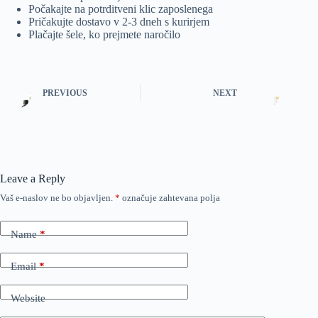
Počakajte na potrditveni klic zaposlenega
Pričakujte dostavo v 2-3 dneh s kurirjem
Plačajte šele, ko prejmete naročilo
PREVIOUS
NEXT
Leave a Reply
Vaš e-naslov ne bo objavljen.
*
označuje zahtevana polja
Name
*
Email
*
Website