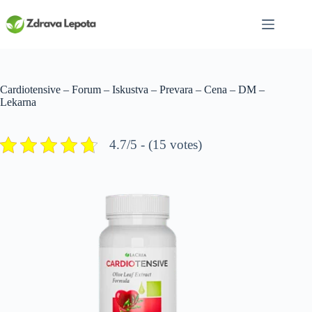
Skip
to
content
Cardiotensive – Forum – Iskustva – Prevara – Cena – DM –
Lekarna
4.7/5 - (15 votes)