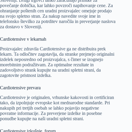
Sloveniji. Drugi trgovci lahko zaračunajo pribitke za
povečanje dobička, kar lahko povzroči napihovanje cene. Za
ohranjanje poštenih cen uradni proizvajalec omejuje prodajo
na svojo spletno stran. Za nakup navedite svoje ime in
telefonsko številko za potrditev naročila in preverjanje naslova
za dostavo v Sloveniji.
Cardiotensive v lekarnah
Proizvajalec zdravila Cardiotensive ga ne distribuira prek
lekarn. Ta odločitev zagotavlja, da stranke prejmejo originalni
izdelek neposredno od proizvajalca, s čimer se izognejo
morebitnim podražitvam. Za optimalne rezultate in
zadovoljstvo strank kupujte na uradni spletni strani, da
zagotovite pristnost izdelka.
Cardiotensive prevara
Cardiotensive je originalen, vrhunske kakovosti in certificiran
tako, da izpolnjuje evropske kot mednarodne standarde. Pri
nakupih pri tretjih osebah se lahko pojavijo negativne
povratne informacije. Za preverjene izdelke in posebne
ponudbe kupujte na naši uradni spletni strani.
Cardiotensive izkušnje, forum