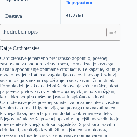
% popustom
⚡️1-2 dni
Dostava
Podroben opis
Kaj je Cardiotensive
Cardiotensive je naravno prehransko dopolnilo, posebej
zasnovano za podporo zdravju srca, normalizacijo krvnega
tlaka in spodbujanje optimalne cirkulacije. Te kapsule, ki jih je
razvilo podjetje LaCrea, zagotavljajo celovit pristop k zdravju
srca in ožilja z nežnim sproščanjem srca, krvnih žil in dihal.
Formula deluje tako, da izboljša delovanje srčne mišice, hkrati
pa poveča pretok krvi v vitalne organe, vključno z možgani,
kar lahko podpira duševno jasnost in splošno vitalnost.
Cardiotensive je še posebej koristen za posameznike z visokim
krvnim tlakom ali hipertenzijo, saj pomaga uravnavati raven
krvnega tlaka, ne da bi pri tem dodatno obremenjeval telo.
Njegovi učinki so še posebej opazni v toplejših mesecih, ko je
obremenitev krvnega obtoka pogostejša. S podporo pravilni
cirkulaciji, krepitvijo krvnih žil in lajšanjem simptomov,
povezanih s hipertenzijo, Cardiotensive ponuja varen in