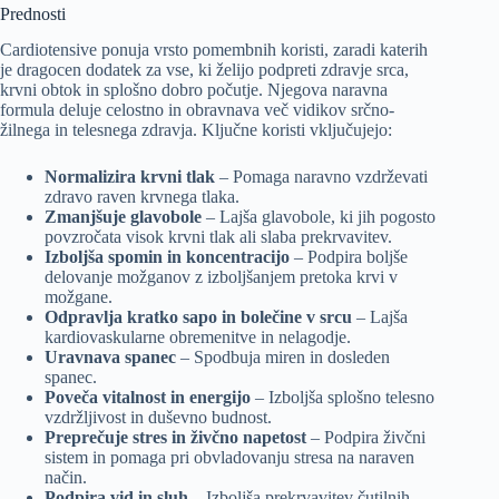
Prednosti
Cardiotensive ponuja vrsto pomembnih koristi, zaradi katerih
je dragocen dodatek za vse, ki želijo podpreti zdravje srca,
krvni obtok in splošno dobro počutje. Njegova naravna
formula deluje celostno in obravnava več vidikov srčno-
žilnega in telesnega zdravja. Ključne koristi vključujejo:
Normalizira krvni tlak
– Pomaga naravno vzdrževati
zdravo raven krvnega tlaka.
Zmanjšuje glavobole
– Lajša glavobole, ki jih pogosto
povzročata visok krvni tlak ali slaba prekrvavitev.
Izboljša spomin in koncentracijo
– Podpira boljše
delovanje možganov z izboljšanjem pretoka krvi v
možgane.
Odpravlja kratko sapo in bolečine v srcu
– Lajša
kardiovaskularne obremenitve in nelagodje.
Uravnava spanec
– Spodbuja miren in dosleden
spanec.
Poveča vitalnost in energijo
– Izboljša splošno telesno
vzdržljivost in duševno budnost.
Preprečuje stres in živčno napetost
– Podpira živčni
sistem in pomaga pri obvladovanju stresa na naraven
način.
Podpira vid in sluh
– Izboljša prekrvavitev čutilnih