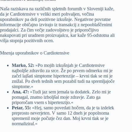
Naša raziskava na različnih spletnih forumih v Sloveniji kaže,
da je Cardiotensive v veliki meri pohvaljen, večina
uporabnikov pa deli pozitivne izkušnje. Negativne povratne
informacije običajno izvirajo iz transakcij z nepooblaščenimi
prodajalci. Za čim večje zadovoljstvo je priporočljivo
nakupovati pri uradnem proizvajalcu, kar kaže 95-odstotna ali
višja stopnja pozitivnih ocen.
Mnenja uporabnikov o Cardiotensive
Marko, 52:
»Po mojih izkušnjah je Cardiotensive
najboljše zdravilo za srce. Že po prvem odmerku mi je
začel lajšati simptome hipertenzije – krvni tlak se mi je
znižal. Po dveh tednih sem pozabil tudi na spremljajoče
simptome.«
Ana, 47:
»Tudi jaz sem jemala ta dodatek. Zelo mi je
pomagal, znatno izboljšal moje zdravje. Zato ga
priporočam vsem s hipertenzijo.«
Petar, 55:
»Hej, samo povedati hočem, da je ta izdelek
preprosto neverjeten. V samo 12 dneh je popolnoma
spremenil moje počutje čez dan. Moj krvni tlak se je
normaliziral.«