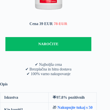
Cena 39 EUR
78 EUR
NAROČITE
✔ Najboljša cena
✔ Brezplačna in hitra dostava
✔ 100% varno nakupovanje
Opis
Iskustva
🌟97.8% pozitivnih
🎁
Nakupujte tukaj s 50
Kje kupiti?