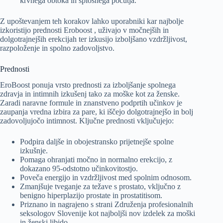
krvnega obtoka in splošnega počutja.
Z upoštevanjem teh korakov lahko uporabniki kar najbolje
izkoristijo prednosti Eroboost , uživajo v močnejših in
dolgotrajnejših erekcijah ter izkusijo izboljšano vzdržljivost,
razpoloženje in spolno zadovoljstvo.
Prednosti
EroBoost ponuja vrsto prednosti za izboljšanje spolnega
zdravja in intimnih izkušenj tako za moške kot za ženske.
Zaradi naravne formule in znanstveno podprtih učinkov je
zaupanja vredna izbira za pare, ki iščejo dolgotrajnejšo in bolj
zadovoljujočo intimnost. Ključne prednosti vključujejo:
Podpira daljše in obojestransko prijetnejše spolne
izkušnje.
Pomaga ohranjati močno in normalno erekcijo, z
dokazano 95-odstotno učinkovitostjo.
Poveča energijo in vzdržljivost med spolnim odnosom.
Zmanjšuje tveganje za težave s prostato, vključno z
benigno hiperplazijo prostate in prostatitisom.
Priznano in nagrajeno s strani Združenja profesionalnih
seksologov Slovenije kot najboljši nov izdelek za moški
in ženski libido.