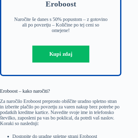
Eroboost
Naročite še danes s 50% popustom – z gotovino
ali po povzetju – Količine po tej ceni so
omejene!
Kupi zdaj
Eroboost – kako naročiti?
Za naročilo Eroboost preprosto obiščite uradno spletno stran
in izberite plačilo po povzetju za varen nakup brez potrebe po
podatkih kreditne kartice. Navedite svoje ime in telefonsko
številko, zaposleni pa vas bo poklical, da potrdi vaš naslov.
Koraki so naslednji:
Dostopite do uradne spletne strani Eroboost