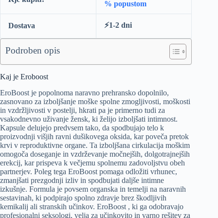
% popustom
⚡️1-2 dni
Dostava
Podroben opis
Kaj je Eroboost
EroBoost je popolnoma naravno prehransko dopolnilo,
zasnovano za izboljšanje moške spolne zmogljivosti, moškosti
in vzdržljivosti v postelji, hkrati pa je primerno tudi za
vsakodnevno uživanje žensk, ki želijo izboljšati intimnost.
Kapsule delujejo predvsem tako, da spodbujajo telo k
proizvodnji višjih ravni dušikovega oksida, kar poveča pretok
krvi v reproduktivne organe. Ta izboljšana cirkulacija moškim
omogoča doseganje in vzdrževanje močnejših, dolgotrajnejših
erekcij, kar prispeva k večjemu spolnemu zadovoljstvu obeh
partnerjev. Poleg tega EroBoost pomaga odložiti vrhunec,
zmanjšati prezgodnji izliv in spodbujati daljše intimne
izkušnje. Formula je povsem organska in temelji na naravnih
sestavinah, ki podpirajo spolno zdravje brez škodljivih
kemikalij ali stranskih učinkov. EroBoost , ki ga odobravajo
profesionalni seksologi, velja za učinkovito in varno rešitev za