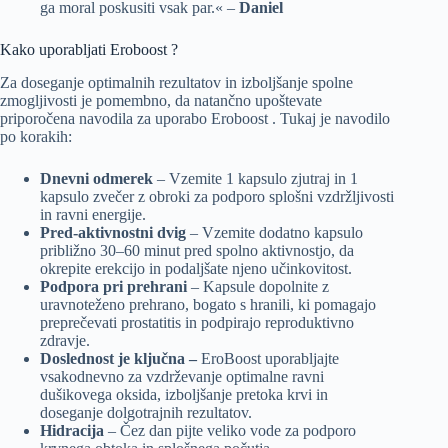
ga moral poskusiti vsak par.« –
Daniel
Kako uporabljati Eroboost ?
Za doseganje optimalnih rezultatov in izboljšanje spolne
zmogljivosti je pomembno, da natančno upoštevate
priporočena navodila za uporabo Eroboost . Tukaj je navodilo
po korakih:
Dnevni odmerek
– Vzemite 1 kapsulo zjutraj in 1
kapsulo zvečer z obroki za podporo splošni vzdržljivosti
in ravni energije.
Pred-aktivnostni dvig
– Vzemite dodatno kapsulo
približno 30–60 minut pred spolno aktivnostjo, da
okrepite erekcijo in podaljšate njeno učinkovitost.
Podpora pri prehrani
– Kapsule dopolnite z
uravnoteženo prehrano, bogato s hranili, ki pomagajo
preprečevati prostatitis in podpirajo reproduktivno
zdravje.
Doslednost je ključna –
EroBoost uporabljajte
vsakodnevno za vzdrževanje optimalne ravni
dušikovega oksida, izboljšanje pretoka krvi in
doseganje dolgotrajnih rezultatov.
Hidracija
– Čez dan pijte veliko vode za podporo