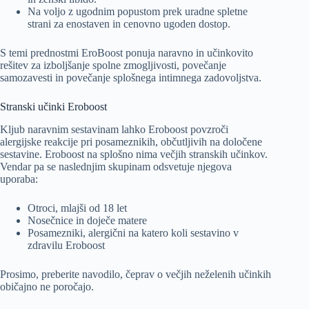
Na voljo z ugodnim popustom prek uradne spletne
strani za enostaven in cenovno ugoden dostop.
S temi prednostmi EroBoost ponuja naravno in učinkovito
rešitev za izboljšanje spolne zmogljivosti, povečanje
samozavesti in povečanje splošnega intimnega zadovoljstva.
Stranski učinki Eroboost
Kljub naravnim sestavinam lahko Eroboost povzroči
alergijske reakcije pri posameznikih, občutljivih na določene
sestavine. Eroboost na splošno nima večjih stranskih učinkov.
Vendar pa se naslednjim skupinam odsvetuje njegova
uporaba:
Otroci, mlajši od 18 let
Nosečnice in doječe matere
Posamezniki, alergični na katero koli sestavino v
zdravilu Eroboost
Prosimo, preberite navodilo, čeprav o večjih neželenih učinkih
običajno ne poročajo.