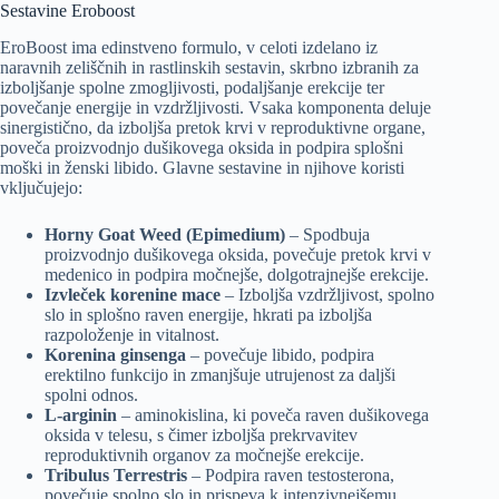
Sestavine Eroboost
EroBoost ima edinstveno formulo, v celoti izdelano iz
naravnih zeliščnih in rastlinskih sestavin, skrbno izbranih za
izboljšanje spolne zmogljivosti, podaljšanje erekcije ter
povečanje energije in vzdržljivosti. Vsaka komponenta deluje
sinergistično, da izboljša pretok krvi v reproduktivne organe,
poveča proizvodnjo dušikovega oksida in podpira splošni
moški in ženski libido. Glavne sestavine in njihove koristi
vključujejo:
Horny Goat Weed (Epimedium)
– Spodbuja
proizvodnjo dušikovega oksida, povečuje pretok krvi v
medenico in podpira močnejše, dolgotrajnejše erekcije.
Izvleček korenine mace
– Izboljša vzdržljivost, spolno
slo in splošno raven energije, hkrati pa izboljša
razpoloženje in vitalnost.
Korenina ginsenga
– povečuje libido, podpira
erektilno funkcijo in zmanjšuje utrujenost za daljši
spolni odnos.
L-arginin
– aminokislina, ki poveča raven dušikovega
oksida v telesu, s čimer izboljša prekrvavitev
reproduktivnih organov za močnejše erekcije.
Tribulus Terrestris
– Podpira raven testosterona,
povečuje spolno slo in prispeva k intenzivnejšemu