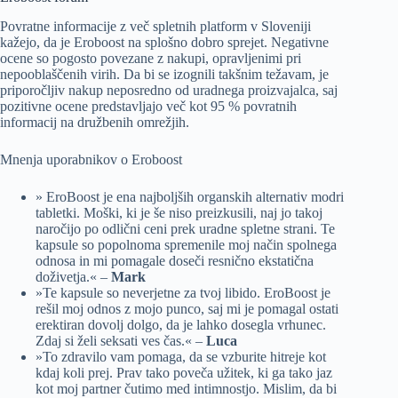
Povratne informacije z več spletnih platform v Sloveniji
kažejo, da je Eroboost na splošno dobro sprejet. Negativne
ocene so pogosto povezane z nakupi, opravljenimi pri
nepooblaščenih virih. Da bi se izognili takšnim težavam, je
priporočljiv nakup neposredno od uradnega proizvajalca, saj
pozitivne ocene predstavljajo več kot 95 % povratnih
informacij na družbenih omrežjih.
Mnenja uporabnikov o Eroboost
» EroBoost je ena najboljših organskih alternativ modri
tabletki. Moški, ki je še niso preizkusili, naj jo takoj
naročijo po odlični ceni prek uradne spletne strani. Te
kapsule so popolnoma spremenile moj način spolnega
odnosa in mi pomagale doseči resnično ekstatična
doživetja.« –
Mark
»Te kapsule so neverjetne za tvoj libido. EroBoost je
rešil moj odnos z mojo punco, saj mi je pomagal ostati
erektiran dovolj dolgo, da je lahko dosegla vrhunec.
Zdaj si želi seksati ves čas.« –
Luca
»To zdravilo vam pomaga, da se vzburite hitreje kot
kdaj koli prej. Prav tako poveča užitek, ki ga tako jaz
kot moj partner čutimo med intimnostjo. Mislim, da bi