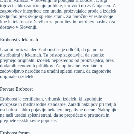
DM in Amazon v Sloveniji ne ponujata Eroboost . Drugi
trgovci lahko zaračunajo pribitke, kar vodi do zvišanja cen. Za
zagotovitev integritete cen uradni proizvajalec prodaja izdelek
izključno prek svoje spletne strani. Za naročilo vnesite svoje
ime in telefonsko številko za potrditev in potrditev naslova za
dostavo v Sloveniji.
Eroboost v lekarnah
Uradni proizvajalec Eroboost se je odločil, da ga ne bo
distribuiral v lekarnah. Ta pristop zagotavlja, da stranke
prejmejo originalni izdelek neposredno od proizvajalca, brez
dodatnih cenovnih pribitkov. Za optimalne rezultate in
zadovoljstvo naročite na uradni spletni strani, da zagotovite
originalen izdelek.
Prevara Eroboost
Eroboost je certificiran, vrhunski izdelek, ki izpolnjuje
evropske in mednarodne standarde. Zaradi nakupov pri tretjih
osebah se lahko pojavijo nekatere negativne ocene. Nakupujte
na naši uradni spletni strani, da se prepričate o pristnosti in
prejmete ekskluzivne popuste.
Eroboost forum