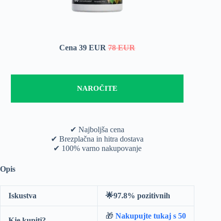
Cena 39 EUR
78 EUR
NAROČITE
✔ Najboljša cena
✔ Brezplačna in hitra dostava
✔ 100% varno nakupovanje
Opis
Iskustva
🌟97.8% pozitivnih
🎁
Nakupujte tukaj s 50
Kje kupiti?