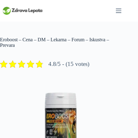
Skip
to
content
Eroboost – Cena – DM – Lekarna – Forum – Iskustva –
Prevara
4.8/5 - (15 votes)